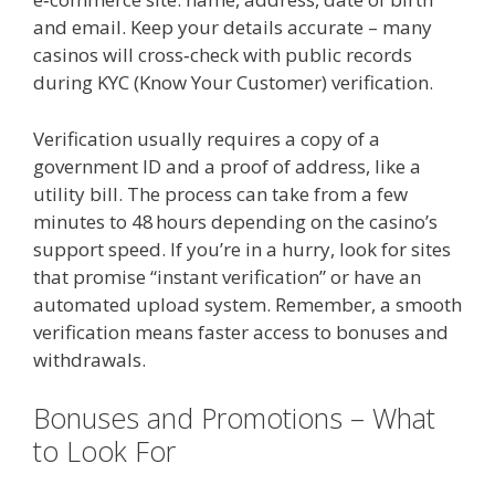
and email. Keep your details accurate – many
casinos will cross‑check with public records
during KYC (Know Your Customer) verification.
Verification usually requires a copy of a
government ID and a proof of address, like a
utility bill. The process can take from a few
minutes to 48 hours depending on the casino’s
support speed. If you’re in a hurry, look for sites
that promise “instant verification” or have an
automated upload system. Remember, a smooth
verification means faster access to bonuses and
withdrawals.
Bonuses and Promotions – What
to Look For