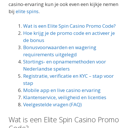
casino‑ervaring kun je ook even een kijkje nemen
bij
elite spins
.
Wat is een Elite Spin Casino Promo Code?
Hoe krijg je de promo code en activeer je
de bonus
Bonusvoorwaarden en wagering
requirements uitgelegd
Stortings‑ en opnamemethoden voor
Nederlandse spelers
Registratie, verificatie en KYC – stap voor
stap
Mobile app en live casino ervaring
Klantenservice, veiligheid en licenties
Veelgestelde vragen (FAQ)
Wat is een Elite Spin Casino Promo