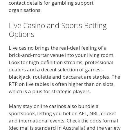
contact details for gambling support
organisations.
Live Casino and Sports Betting
Options
Live casino brings the real‑deal feeling of a
brick‑and‑mortar venue into your living room.
Look for high‑definition streams, professional
dealers and a decent selection of games –
blackjack, roulette and baccarat are staples. The
RTP on live tables is often higher than on slots,
which is a plus for strategic players.
Many stay online casinos also bundle a
sportsbook, letting you bet on AFL, NRL, cricket
and international events. Check the odds format
(decimal is standard in Australia) and the variety