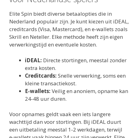
Elite Spin biedt diverse betaalopties die in
Nederland populair zijn. Je kunt kiezen uit iDEAL,
creditcards (Visa, Mastercard), en e‑wallets zoals
Skrill en Neteller. Elke methode heeft zijn eigen
verwerkingstijd en eventuele kosten.
iDEAL:
Directe stortingen, meestal zonder
extra kosten.
Creditcards:
Snelle verwerking, soms een
kleine transactiekost.
E‑wallets:
Veilig en anoniem, opname kan
24‑48 uur duren.
Voor opnames geldt vaak een iets langere
wachttijd dan voor stortingen. Bij iDEAL duurt
een uitbetaling meestal 1‑2 werkdagen, terwijl
e‑wallets vaak binnen 24 uur zijn verwerkt. Elite