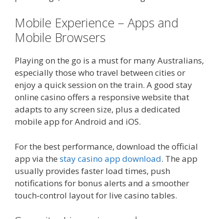
Mobile Experience – Apps and
Mobile Browsers
Playing on the go is a must for many Australians,
especially those who travel between cities or
enjoy a quick session on the train. A good stay
online casino offers a responsive website that
adapts to any screen size, plus a dedicated
mobile app for Android and iOS.
For the best performance, download the official
app via the
stay casino app download
. The app
usually provides faster load times, push
notifications for bonus alerts and a smoother
touch‑control layout for live casino tables.