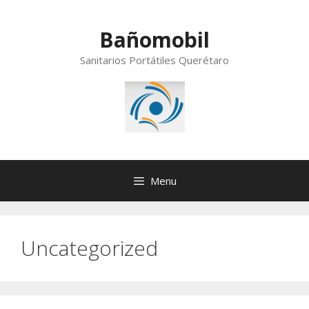
Saltar
al
Bañomobil
contenido
Sanitarios Portátiles Querétaro
Menu
Uncategorized