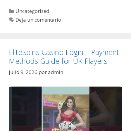
Categorías
Uncategorized
Deja un comentario
EliteSpins Casino Login – Payment
Methods Guide for UK Players
julio 9, 2026
por
admin