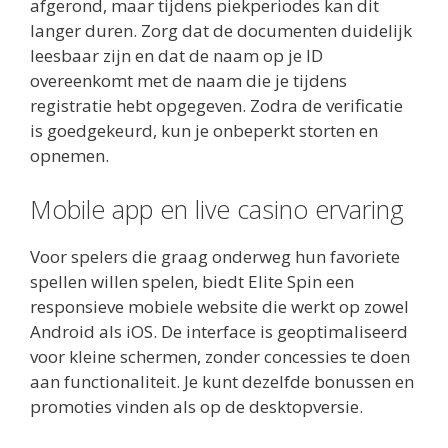
afgerond, maar tijdens piekperiodes kan dit
langer duren. Zorg dat de documenten duidelijk
leesbaar zijn en dat de naam op je ID
overeenkomt met de naam die je tijdens
registratie hebt opgegeven. Zodra de verificatie
is goedgekeurd, kun je onbeperkt storten en
opnemen.
Mobile app en live casino ervaring
Voor spelers die graag onderweg hun favoriete
spellen willen spelen, biedt Elite Spin een
responsieve mobiele website die werkt op zowel
Android als iOS. De interface is geoptimaliseerd
voor kleine schermen, zonder concessies te doen
aan functionaliteit. Je kunt dezelfde bonussen en
promoties vinden als op de desktopversie.