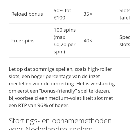
50% tot
Slot
Reload bonus
35×
€100
tafe
100 spins
(max
Spec
Free spins
40×
€0,20 per
slot
spin)
Let op dat sommige spellen, zoals high‑roller
slots, een hoger percentage van de inzet
meetellen voor de omzetting. Het is verstandig
om eerst een “bonus‑friendly” spel te kiezen,
bijvoorbeeld een medium‑volatiliteit slot met
een RTP van 96 % of hoger.
Stortings‑ en opnamemethoden
voor Nederlandse spelers